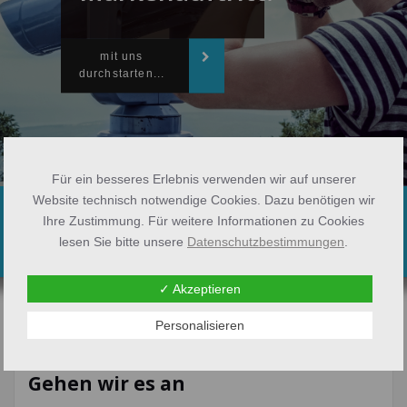
mit uns
durchstarten...
Für ein besseres Erlebnis verwenden wir auf unserer
Website technisch notwendige Cookies. Dazu benötigen wir
Gehen wir es an
Ihre Zustimmung. Für weitere Informationen zu Cookies
lesen Sie bitte unsere
Datenschutzbestimmungen
.
✓ Akzeptieren
Personalisieren
Gehen wir es an