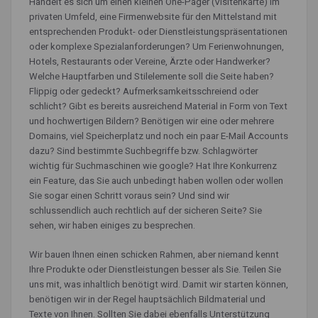
Handelt es sich um einen kleinen One-Pager (Visitenkarte) im
privaten Umfeld, eine Firmenwebsite für den Mittelstand mit
entsprechenden Produkt- oder Dienstleistungspräsentationen
oder komplexe Spezialanforderungen? Um Ferienwohnungen,
Hotels, Restaurants oder Vereine, Ärzte oder Handwerker?
Welche Hauptfarben und Stilelemente soll die Seite haben?
Flippig oder gedeckt? Aufmerksamkeitsschreiend oder
schlicht? Gibt es bereits ausreichend Material in Form von Text
und hochwertigen Bildern? Benötigen wir eine oder mehrere
Domains, viel Speicherplatz und noch ein paar E-Mail Accounts
dazu? Sind bestimmte Suchbegriffe bzw. Schlagwörter
wichtig für Suchmaschinen wie google? Hat Ihre Konkurrenz
ein Feature, das Sie auch unbedingt haben wollen oder wollen
Sie sogar einen Schritt voraus sein? Und sind wir
schlussendlich auch rechtlich auf der sicheren Seite? Sie
sehen, wir haben einiges zu besprechen.
Wir bauen Ihnen einen schicken Rahmen, aber niemand kennt
Ihre Produkte oder Dienstleistungen besser als Sie. Teilen Sie
uns mit, was inhaltlich benötigt wird. Damit wir starten können,
benötigen wir in der Regel hauptsächlich Bildmaterial und
Texte von Ihnen. Sollten Sie dabei ebenfalls Unterstützung